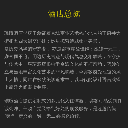
酒店总览
璞瑄酒店坐落于象征着京城商业艺术核心地带的王府井大
街和五四大街交汇处；她尽揽紫禁城壮丽美景，
是历史风华的守护者，
亦是都市摩登佳作；她独一无二，
雍容而不迫。周边历史古迹与现代气息交相辉映，在守护
与传承中，璞瑄酒店根植于京派文化的不朽风韵，巧妙创
立与当地丰富文化艺术的非凡联结，令宾客感受地道的风
土人情；同时在极致美学追求中，以当代的设计语言演绎
出简雅之间奢适并序。
璞瑄酒店提供定制式的多元化入住体验， 宾客可感受到真
诚纯净、主动自觉又恰到好处的顶级服务，是超越传统
“奢华” 定义的、独一无二的探究旅程。