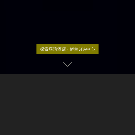
探索璞瑄酒店 · 娇兰SPA中心